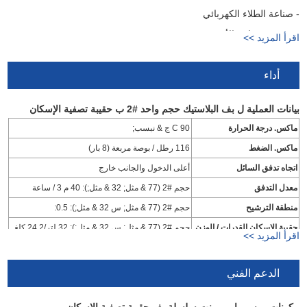
- صناعة الطلاء الكهربائي
Industry صناعة الأدوية
اقرأ المزيد >>
أداء
بيانات العملية ل بف البلاستيك حجم واحد #2 ب حقيبة تصفية الإسكان
ماكس. درجة الحرارة
90 C ج & نبسب;
ماكس. الضغط
116 رطل / بوصة مربعة (8 بار)
اتجاه تدفق السائل
أعلى الدخول والجانب خارج
معدل التدفق
حجم #2 (77 & مثل; 32 & مثل;): 40 م 3 / ساعة
منطقة الترشيح
حجم #2 (77 & مثل; س 32 & مثل;): 0.5:
حقيبة الإسكان القدرات / الوزن
حجم #2 (77 & مثل; س 32 & مثل;): 32 لتر/24.2 كلغ
اقرأ المزيد >>
الدعم الفني