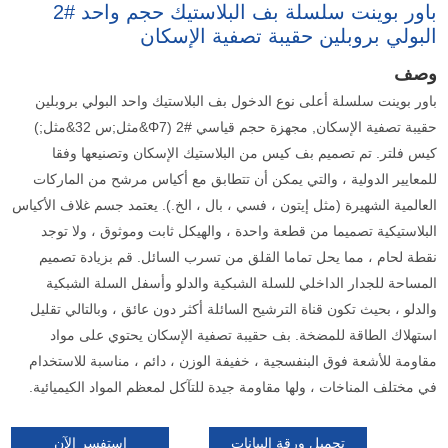
باور بوينت سلسلة بف البلاستيك حجم واحد #2
البولي بروبلين حقيبة تصفية الإسكان
وصف
باور بوينت سلسلة أعلى نوع الدخول بف البلاستيك واحد البولي بروبلين
حقيبة تصفية الإسكان, مجهزة حجم قياسي #2 (Φ7&مثل;س 32&مثل;)
كيس فلتر. تم تصميم بف كيس من البلاستيك الإسكان وتصنيعها وفقا
للمعايير الدولية ، والتي يمكن أن تتطابق مع أكياس مرشح من الماركات
العالمية الشهيرة (مثل إيتون ، فسي ، بال ، الخ.). يعتمد جسم غلاف الأكياس
البلاستيكية تصميما من قطعة واحدة ، والهيكل ثابت وموثوق ، ولا توجد
نقطة لحام ، مما يحل تماما القلق من تسرب السائل. قم بزيادة تصميم
المساحة للجدار الداخلي للسلة الشبكية والدلو وأسفل السلة الشبكية
والدلو ، بحيث تكون قناة الترشيح السائلة أكثر دون عائق ، وبالتالي تقليل
استهلاك الطاقة للمضخة. بف حقيبة تصفية الإسكان يحتوي على مواد
مقاومة للأشعة فوق البنفسجية ، خفيفة الوزن ، دائم ، مناسبة للاستخدام
في مختلف المناخات ، ولها مقاومة جيدة للتآكل لمعظم المواد الكيميائية.
تحميل ورقة البيانات
استفسر الآن