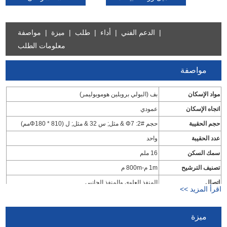
|
الدعم الفني
|
أداء
|
طلب
|
ميزة
|
مواصفة
معلومات الطلب
مواصفة
مواد الإسكان
بف (البولي بروبلين هوموبوليمر)
اتجاه الإسكان
عمودي
حجم الحقيبة
حجم #2: Φ7 & مثل; س 32 & مثل; ل (Φ180 * 810مم)
عدد الحقيبة
واحد
سمك السكن
16 ملم
تصنيف الترشيح
1m م-800m م
اتصال
المنفذ العلوي والمنفذ الجانبي
اقرأ المزيد >>
نوع المدخل / المخرج
شفة
حجم المدخل / المخرج
دن 65
ميزة
نوع الختم
الشد نوع الغطاء