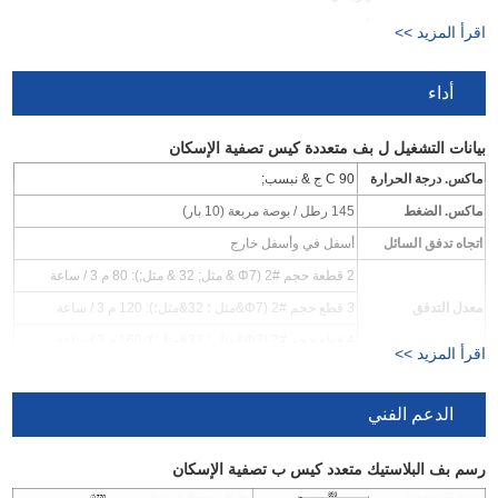
Industry صناعة الأدوية
اقرأ المزيد >>
- صناعة الطباعة والصباغة
أداء
بيانات التشغيل ل بف متعددة كيس تصفية الإسكان
ماكس. درجة الحرارة
90 C ج & نبسب;
ماكس. الضغط
145 رطل / بوصة مربعة (10 بار)
اتجاه تدفق السائل
أسفل في وأسفل خارج
2 قطعة حجم #2 (Φ7 & مثل; 32 & مثل;): 80 م 3 / ساعة
معدل التدفق
3 قطع حجم #2 (Φ7&مثل ؛ 32&مثل؛): 120 م 3 / ساعة
4 قطع حجم #2 (Φ7&مثل ؛ 32&مثل؛): 160 م 3 / ساعة
اقرأ المزيد >>
منطقة الترشيح
حجم كل كيس فلتر #2 (77 & مثل; س 32 & مثل;): 0.5㎡
الدعم الفني
رسم بف البلاستيك متعدد كيس ب تصفية الإسكان