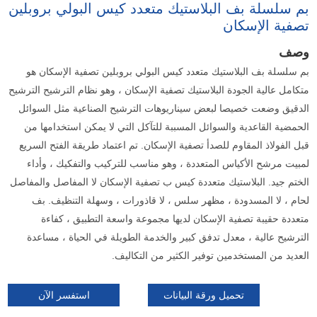
بم سلسلة بف البلاستيك متعدد كيس البولي بروبلين
تصفية الإسكان
وصف
بم سلسلة بف البلاستيك متعدد كيس البولي بروبلين تصفية الإسكان هو
متكامل عالية الجودة البلاستيك تصفية الإسكان ، وهو نظام الترشيح الترشيح
الدقيق وضعت خصيصا لبعض سيناريوهات الترشيح الصناعية مثل السوائل
الحمضية القاعدية والسوائل المسببة للتآكل التي لا يمكن استخدامها من
قبل الفولاذ المقاوم للصدأ تصفية الإسكان. تم اعتماد طريقة الفتح السريع
لمبيت مرشح الأكياس المتعددة ، وهو مناسب للتركيب والتفكيك ، وأداء
الختم جيد. البلاستيك متعددة كيس ب تصفية الإسكان لا المفاصل والمفاصل
لحام ، لا المسدودة ، مظهر سلس ، لا قاذورات ، وسهلة التنظيف. بف
متعددة حقيبة تصفية الإسكان لديها مجموعة واسعة التطبيق ، كفاءة
الترشيح عالية ، معدل تدفق كبير والخدمة الطويلة في الحياة ، مساعدة
العديد من المستخدمين توفير الكثير من التكاليف.
تحميل ورقة البيانات
استفسر الآن