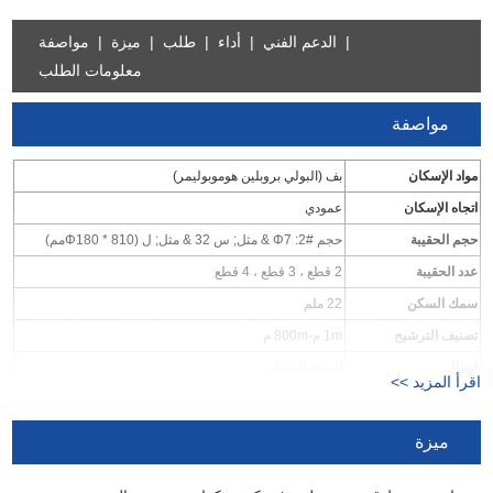
|
الدعم الفني
|
أداء
|
طلب
|
ميزة
|
مواصفة
معلومات الطلب
مواصفة
مواد الإسكان
بف (البولي بروبلين هوموبوليمر)
اتجاه الإسكان
عمودي
حجم الحقيبة
حجم #2: Φ7 & مثل; س 32 & مثل; ل (Φ180 * 810مم)
عدد الحقيبة
2 قطع ، 3 قطع ، 4 قطع
سمك السكن
22 ملم
تصنيف الترشيح
1m م-800m م
اتصال
المنفذ السفلي
اقرأ المزيد >>
نوع المدخل / المخرج
شفة
حجم المدخل / المخرج
دن 100
ميزة
نوع الختم
سوينغ الترباس كاب مع / بدون ذراع الروك