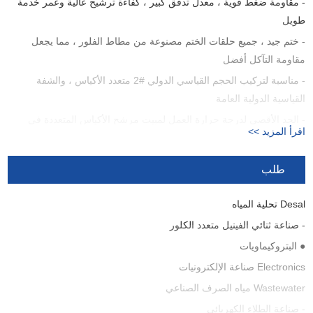
ختم المواد
فيتون
- مقاومة ضغط قوية ، معدل تدفق كبير ، كفاءة ترشيح عالية وعمر خدمة
طويل
- ختم جيد ، جميع حلقات الختم مصنوعة من مطاط الفلور ، مما يجعل
مقاومة التآكل أفضل
- مناسبة لتركيب الحجم القياسي الدولي #2 متعدد الأكياس ، والشفة
القياسية الدولية العامة
- الحد الأقصى لدرجة حرارة العمل لمبيت مرشح الأكياس المتعددة في
اقرأ المزيد >>
الساعة هو 90 درجة مئوية والحد الأقصى لضغط العمل هو 1 ميجا باسكال
- بف متعددة كيس فلتر الإسكان هو مناسبة لحمض الهيدروكلوريك مع تركيز
طلب
36 ٪ وحمض الكبريتيك مع تركيز أقل من 90%
Desal تحلية المياه
- صناعة ثنائي الفينيل متعدد الكلور
● البتروكيماويات
Electronics صناعة الإلكترونيات
Wastewater مياه الصرف الصناعي
- صناعة الطلاء الكهربائي