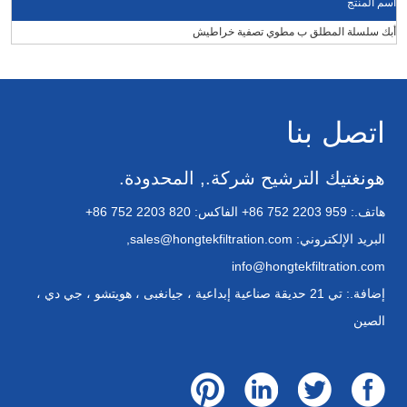
اسم المنتج
أبك سلسلة المطلق ب مطوي تصفية خراطيش
اتصل بنا
هونغتيك الترشيح شركة., المحدودة.
هاتف.:
+86 752 2203 959
الفاكس:
+86 752 2203 820
البريد الإلكتروني:
sales@hongtekfiltration.com
,
info@hongtekfiltration.com
إضافة.: تي 21 حديقة صناعية إبداعية ، جيانغبى ، هويتشو ، جي دي ،
الصين