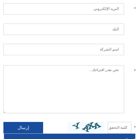
*
*
*